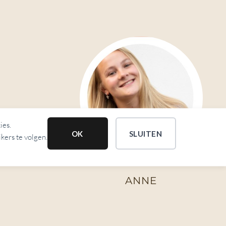
ies.
OK
SLUITEN
kers te volgen.
ANNE