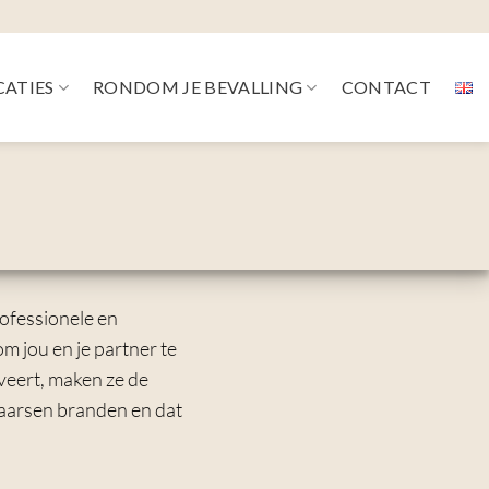
CATIES
RONDOM JE BEVALLING
CONTACT
ofessionele en
om jou en je partner te
veert, maken ze de
 kaarsen branden en dat