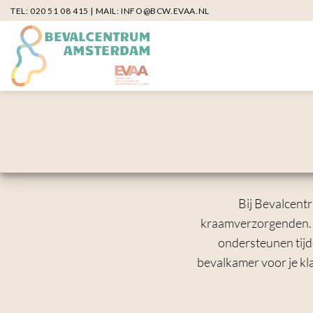
Ga
TEL:
020 51 08 415
| MAIL:
INFO@BCW.EVAA.NL
naar
inhoud
Bij Bevalcent
kraamverzorgenden. Zij
ondersteunen tijd
bevalkamer voor je kla