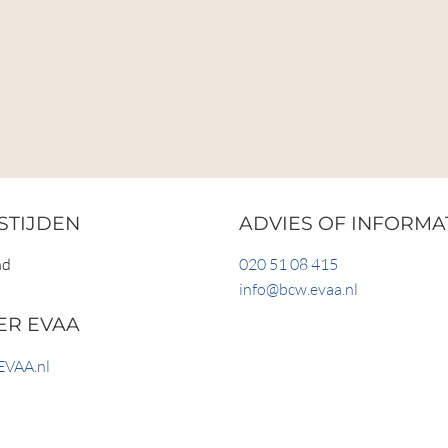
STIJDEN
ADVIES OF INFORMA
nd
020 51 08 415
info@bcw.evaa.nl
ER EVAA
EVAA.nl