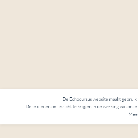
De Echocursus website maakt gebruik va
Deze dienen om inzicht te krijgen in de werking van onze 
Meer