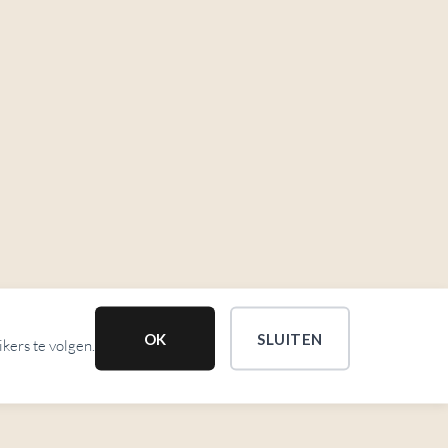
OK
SLUITEN
kers te volgen.