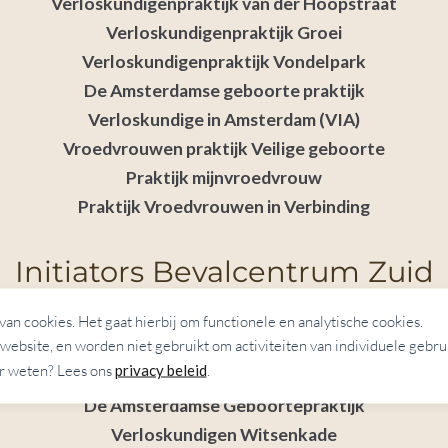
Verloskundigenpraktijk van der Hoopstraat
Verloskundigenpraktijk Groei
Verloskundigenpraktijk Vondelpark
De Amsterdamse geboorte praktijk
Verloskundige in Amsterdam (VIA)
Vroedvrouwen praktijk Veilige geboorte
Praktijk mijnvroedvrouw
Praktijk Vroedvrouwen in Verbinding
Initiators Bevalcentrum Zuid
Verloskundigen Zuid
n cookies. Het gaat hierbij om functionele en analytische cookies.
website, en worden niet gebruikt om activiteiten van individuele gebrui
Verloskundigen 101
 weten? Lees ons
privacy beleid
.
Verloskundigenpraktijk Groei
De Amsterdamse Geboortepraktijk
Verloskundigen Witsenkade