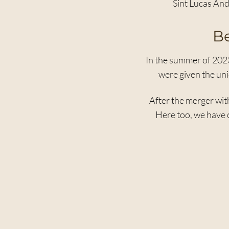
Sint Lucas An
Be
In the summer of 202
were given the uni
After the merger wit
Here too, we have c