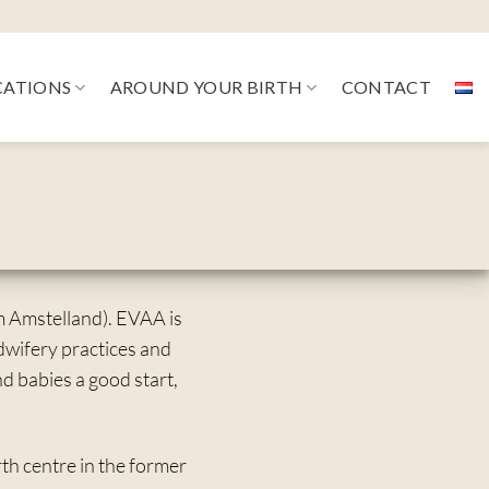
CATIONS
AROUND YOUR BIRTH
CONTACT
 Amstelland). EVAA is
dwifery practices and
nd babies a good start,
h centre in the former