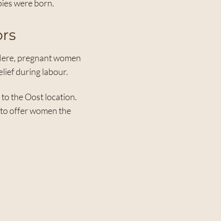
ies were born.
ors
 Here, pregnant women
lief during labour.
to the Oost location.
d to offer women the