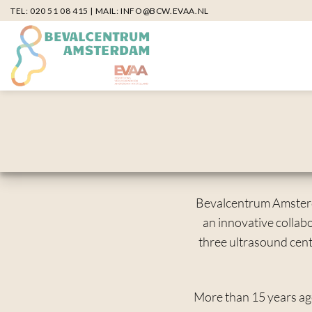
Skip
TEL:
020 51 08 415
| MAIL:
INFO@BCW.EVAA.NL
to
content
Bevalcentrum Amsterd
an innovative collab
three ultrasound centr
More than 15 years ag