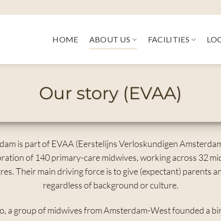
HOME
ABOUT US
FACILITIES
LO
Our story (EVAA)
am is part of EVAA (Eerstelijns Verloskundigen Amsterdam
oration of 140 primary-care midwives, working across 32 mi
es. Their main driving force is to give (expectant) parents a
regardless of background or culture.
o, a group of midwives from Amsterdam-West founded a birt